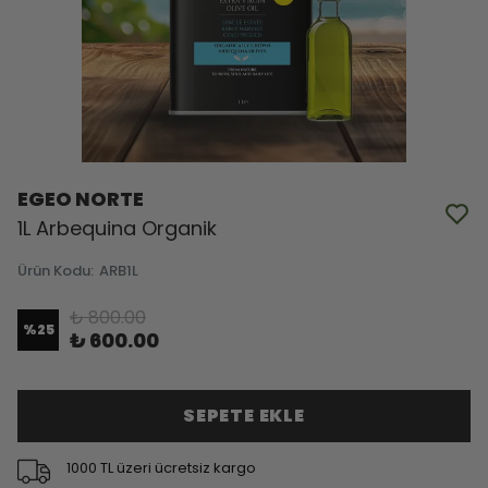
EGEO NORTE
1L Arbequina Organik
Ürün Kodu
:
ARB1L
₺ 800.00
%
25
₺ 600.00
SEPETE EKLE
1000 TL üzeri ücretsiz kargo