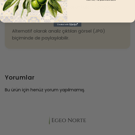
📄 Analiz Raporlarını Görüntüle (Google
Drive)
Alternatif olarak analiz çıktıları görsel (JPG)
biçiminde de paylaşılabilir.
Yorumlar
Bu ürün için henüz yorum yapılmamış.