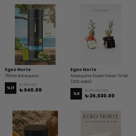
Egeo Norte
Egeo Norte
750ml Arbequina
Arbequina Zeytin Fidanı 7x7x8
(200 adet)
₺ 650.00
%
17
₺ 540.00
₺ 27,400.00
%
5
₺ 26,030.00