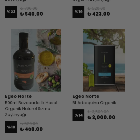
₺ 700.00
₺ 520.00
%
23
%
19
₺ 540.00
₺ 423.00
Egeo Norte
Egeo Norte
500ml Bozcaada İlk Hasat
5L Arbequina Organik
Organik Naturel Sızma
₺ 3,500.00
Zeytinyağı
%
14
₺ 3,000.00
₺ 520.00
%
10
₺ 468.00