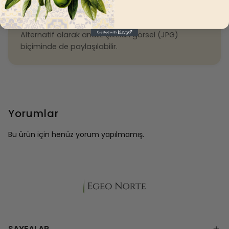
Drive)
Alternatif olarak analiz çıktıları görsel (JPG)
biçiminde de paylaşılabilir.
Yorumlar
Bu ürün için henüz yorum yapılmamış.
SAYFALAR