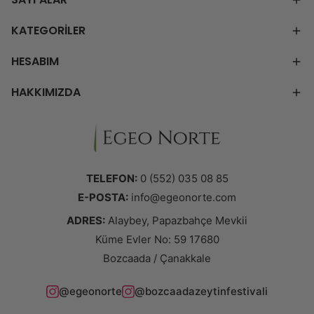
KATEGORİLER
HESABIM
HAKKIMIZDA
TELEFON:
0 (552) 035 08 85
E-POSTA:
info@egeonorte.com
ADRES:
Alaybey, Papazbahçe Mevkii
Küme Evler No: 59 17680
Bozcaada / Çanakkale
@egeonorte
@bozcaadazeytinfestivali