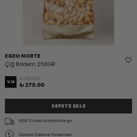
EGEO NORTE
Çiğ Badem 250GR
₺ 300.00
%
10
₺ 270.00
SEPETE EKLE
1000 TL üzeri ücretsiz kargo
Güvenli Ödeme Yöntemleri