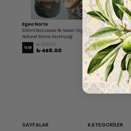
Egeo Norte
Egeo No
500ml Bozcaada İlk Hasat Organik
1L Arbequ
Naturel Sızma Zeytinyağı
₺ 
%
25
₺ 
₺ 520.00
%
10
₺ 468.00
SAYFALAR
KATEGORİLER