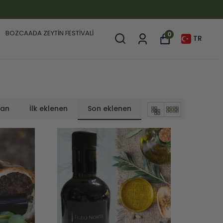
BOZCAADA ZEYTİN FESTİVALİ
0
TR
lan
İlk eklenen
Son eklenen