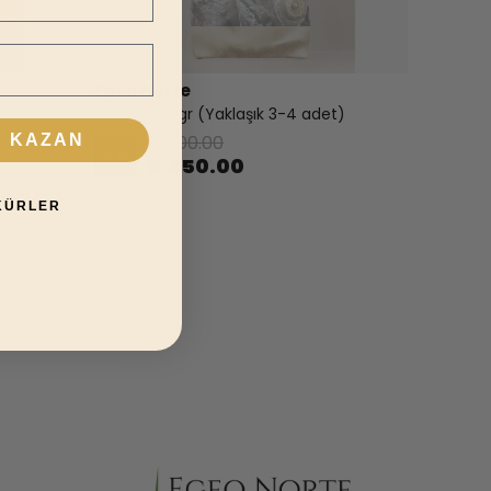
Egeo Norte
Hurma 250gr (Yaklaşık 3-4 adet)
₺ 500.00
U KAZAN
%
10
₺ 450.00
KÜRLER