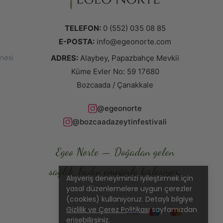
TELEFON:
0 (552) 035 08 85
E-POSTA:
info@egeonorte.com
mesi
ADRES:
Alaybey, Papazbahçe Mevkii
Küme Evler No: 59 17680
Bozcaada / Çanakkale
@egeonorte
@bozcaadazeytinfestivali
Egeo Norte — Doğadan gelen
sağlık, kadın emeğiyle birleşiyor.
Alışveriş deneyiminizi iyileştirmek için
yasal düzenlemelere uygun çerezler
(cookies) kullanıyoruz. Detaylı bilgiye
Gizlilik ve Çerez Politikası
sayfamızdan
erişebilirsiniz.