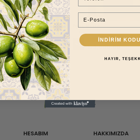
E-Posta
rte
Egeo Norte
ina Organik
5L Arbequina Organik
800.00
₺ 3,500.00
İNDİRİM KOD
%
14
600.00
₺ 3,000.00
HAYIR, TEŞEK
HESABIM
HAKKIMIZDA