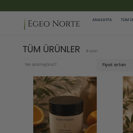
ANASAYFA
TÜM Ü
TÜM ÜRÜNLER
8
ürün
Fiyat artan