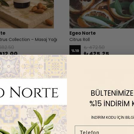
rte
Egeo Norte
trus Collection – Masaj Yağı
Citrus Roll
682.50
₺ 472.50
%
10
612.00
₺ 425.25
BÜLTENİMİZE
%15 İNDİRİM
İNDİRİM KODU İÇİN BİLGİ
TELEFON