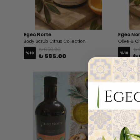
Egeo Norte
Egeo No
Body Scrub Citrus Collection
Olive & Ci
₺ 650.00
₺ 
%
10
%
10
₺ 585.00
₺ 