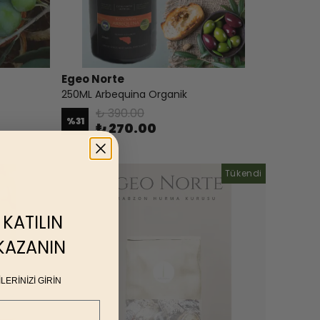
Egeo Norte
250ML Arbequina Organik
₺ 390.00
%
31
₺ 270.00
Tükendi
 KATILIN
 KAZANIN
LERİNİZİ GİRİN