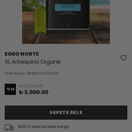
EGEO NORTE
5L Arbequina Organik
Ürün Kodu
:
86830220782211
₺ 3,500.00
%
14
₺ 3,000.00
SEPETE EKLE
1000 TL üzeri ücretsiz kargo