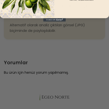
📄 Analiz Raporlarını Görüntüle (Google
Drive)
Alternatif olarak analiz çıktıları görsel (JPG)
biçiminde de paylaşılabilir.
Yorumlar
Bu ürün için henüz yorum yapılmamış.