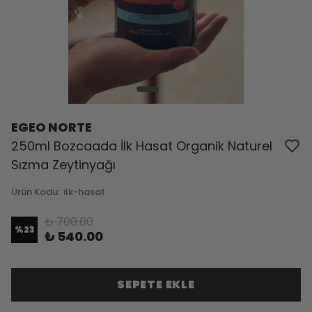
EGEO NORTE
250ml Bozcaada İlk Hasat Organik Naturel
Sızma Zeytinyağı
Ürün Kodu
:
ilk-hasat
₺ 700.00
%
23
₺ 540.00
SEPETE EKLE