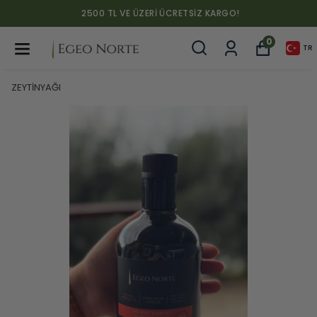
2500 TL VE ÜZERI ÜCRETSIZ KARGO!
0
TR
ZEYTİNYAĞI