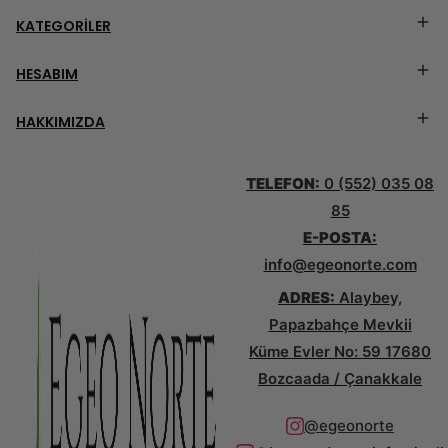
KATEGORİLER
HESABIM
HAKKIMIZDA
TELEFON:
0 (552) 035 08
85
E-POSTA:
info@egeonorte.com
ADRES:
Alaybey,
Papazbahçe Mevkii
Küme Evler No: 59 17680
Bozcaada / Çanakkale
@egeonorte