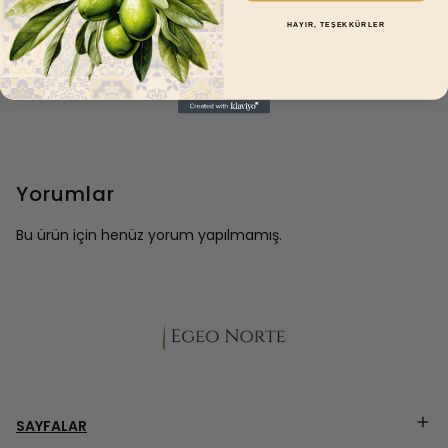
gübre veya
HAYIR, TEŞEKKÜRLER
hormon
kullanılmaz.
Yorumlar
Bu ürün için henüz yorum yapılmamış.
SAYFALAR