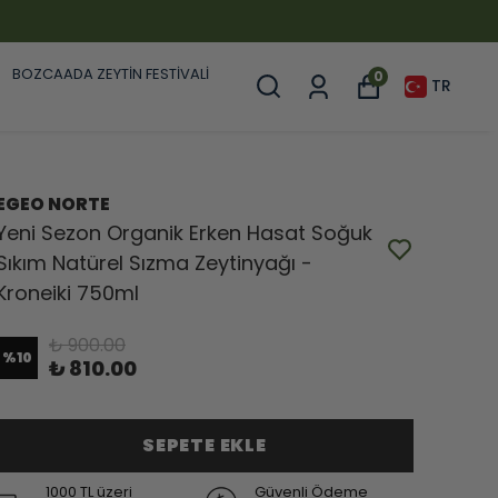
BOZCAADA ZEYTİN FESTİVALİ
0
TR
EGEO NORTE
Yeni Sezon Organik Erken Hasat Soğuk
Sıkım Natürel Sızma Zeytinyağı -
Kroneiki 750ml
₺ 900.00
%
10
₺ 810.00
SEPETE EKLE
1000 TL üzeri
Güvenli Ödeme