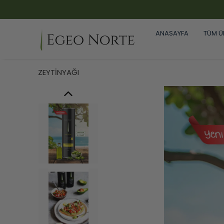
ANASAYFA
TÜM Ü
ZEYTİNYAĞI