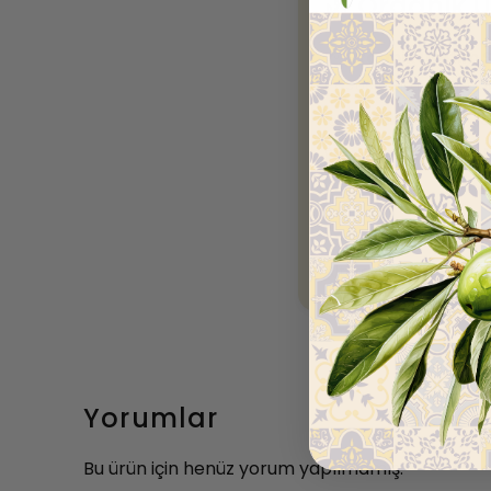
🌿 Organik Ür
🌱
Organik Üretim S
Pestisit, kimyasal g
💧
Asitlik:
%0,2–%0
🧪
Bağımsız laboratu
Alternatif olarak anal
Yorumlar
Bu ürün için henüz yorum yapılmamış.