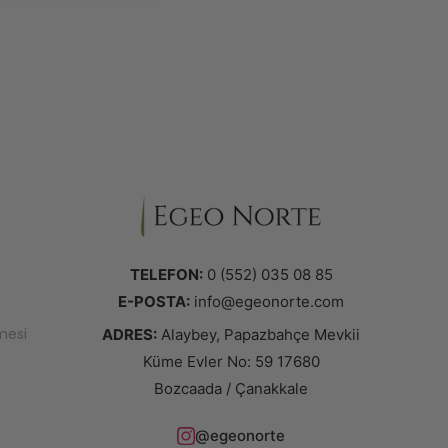
TELEFON:
0 (552) 035 08 85
E-POSTA:
info@egeonorte.com
mesi
ADRES:
Alaybey, Papazbahçe Mevkii
Küme Evler No: 59 17680
Bozcaada / Çanakkale
@egeonorte